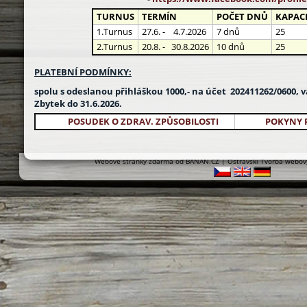
TURNUS
TERMÍN
POČET DNŮ
KAPAC
1.Turnus
27.6. - 4.7.2026
7 dnů
25
2.Turnus
20.8. - 30.8.2026
10 dnů
25
PLATEBNÍ PODMÍNKY:
spolu s odeslanou přihláškou 1000,- na účet
202411262/0600, va
Zbytek do 31.6.2026.
POSUDEK O ZDRAV. ZPŮSOBILOSTI
POKYNY 
Webové stránky zdarma
od
BANAN.CZ
|
Ostravski Tvorba webov