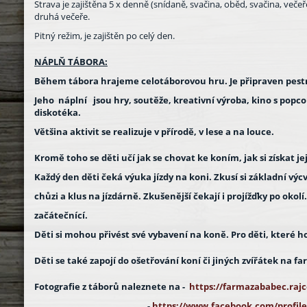
Strava je zajištěna 5 x denně (snídaně, svačina, oběd, svačina, večeře
druhá večeře.
Pitný režim, je zajištěn po celý den.
NÁPLŇ TÁBORA:
Během tábora hrajeme celotáborovou hru. Je připraven pestrý
Jeho náplní jsou hry, soutěže, kreativní výroba, kino s pop
diskotéka.
Většina aktivit se realizuje v přírodě, v lese a na louce.
Kromě toho se děti učí jak se chovat ke koním, jak si získat j
Každý den děti čeká výuka jízdy na koni. Zkusí si základní vý
chůzi a klus na jízdárně. Zkušenější čekají i projížďky po okol
začátečnící.
Děti si mohou přivést své vybavení na koně. Pro děti, které 
Děti se také zapojí do ošetřování koní či jiných zvířátek na f
Fotografie z táborů naleznete na -
https://farmazababec.rajc
-
https://www.facebook.com/profile