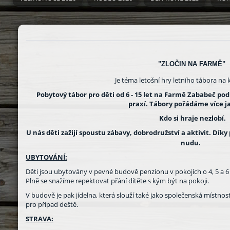
"ZLOČIN NA FARMĚ"
Je téma letošní hry letního tábora na
Pobytový tábor pro děti od 6 - 15 let na Farmě Zababeč p
praxí.
Tábory pořádáme více jak
Kdo si hraje nezlobí.
U nás děti zažijí spoustu zábavy, dobrodružství a aktivit. Dí
nudu.
UBYTOVÁNÍ:
Děti jsou ubytovány v pevné budově penzionu v pokojích o 4, 5 a 6 
Plně se snažíme repektovat přání dítěte s kým být na pokoji.
V budově je pak jídelna, která slouží také jako společenská místnos
pro případ deště.
STRAVA: